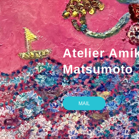
Atelier Am
Matsumoto
松本 アミカ
MAIL