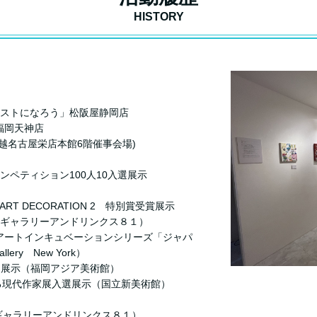
HISTORY
ィストになろう」松阪屋静岡店
福岡天神店
越名古屋栄店本館6階催事会場)
ンペティション100人10入選展示
0 ART DECORATION 2 特別賞受賞展示
銀座ギャラリーアンドリンクス８１）
アートインキュベーションシリーズ「ジャパ
lery New York）
選展示（福岡アジア美術館）
する現代作家展入選展示（国立新美術館）
座ギャラリーアンドリンクス８１）