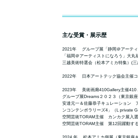
主な受賞・展示歴
2021年 グループ展「静岡＠アーテ
「福岡＠アーティストになろう」大丸
三越美術特選会（松本アミカ特集）(三
2022年 日本アートテック協会主催コ
2023年 美術画廊410Gallery主催41
グループ展Dreams２０２３（東京
安達元一＆佐藤恭子キュレーション 
ンコンテンポラリーズ4」（L private Gal
空間芸術TORAM主催 カンカク展入
空間芸術TORAM主催 第12回躍動
2024 年 松本アミカ個展（東京銀