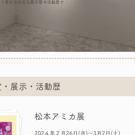
２１年からの主な展示歴や活動歴で
賞・展示・活動歴
松本アミカ展
202４年２月26日(月)～3月2日(土)