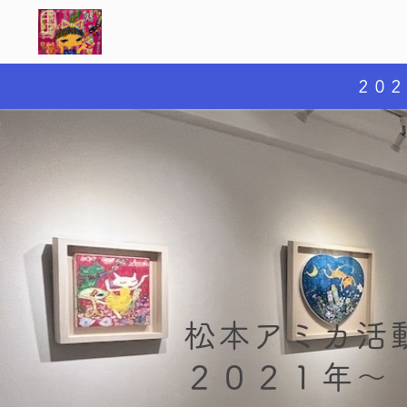
２０２
松本アミカ活
２０２１年～