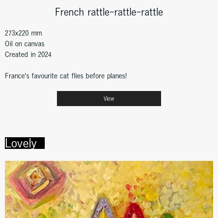
French rattle-rattle-rattle
273x220 mm
Oil on canvas
Created in 2024
France's favourite cat flies before planes!
View
Lovely