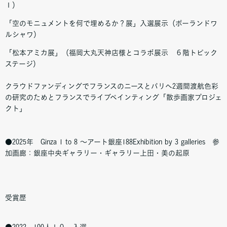
１）
「空のモニュメントを何で埋めるか？展」入選展示（ポーランドワ
ルシャワ）
「松本アミカ展」（福岡大丸天神店様とコラボ展示 ６階トピック
ステージ）
クラウドファンディングでフランスのニースとパリへ2週間渡航色彩
の研究のためとフランスでライブペインティング「散歩画家プロジェ
クト」
●2025年 Ginza 1 to 8 ～アート銀座188Exhibition by 3 galleries 参
加画廊：銀座中央ギャラリー・ギャラリー上田・美の起原
受賞歴
●2022 100人１０ 入選