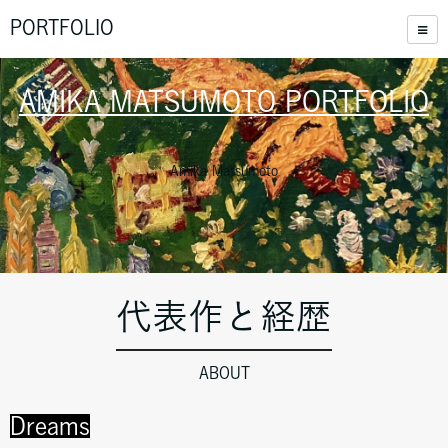
PORTFOLIO
AMIKA MATSUMOTO PORTFOLIO
Amika Matsumoto
代表作と経歴
ABOUT
Dreams