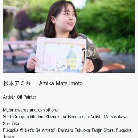
松本アミカ ｰAmika Matsumotoｰ
Artist/ Oil Painter
Major awards and exhibitions
2021 Group exhibition 'Shizuoka @ Become an Artist', Matsusakaya
Shizuoka
Fukuoka @ Let's Be Artists", Daimaru Fukuoka Tenjin Store, Fukuoka,
Japan